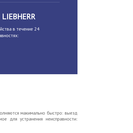
 LIEBHERR
йства в течение 24
авностях:
полняются макимально быстро: выезд
ое для устранения неисправности: