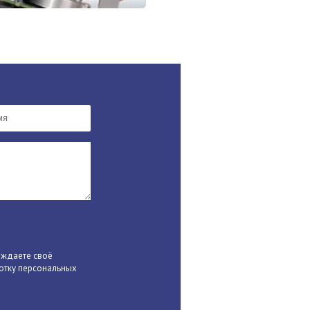
рждаете своё
отку персональных