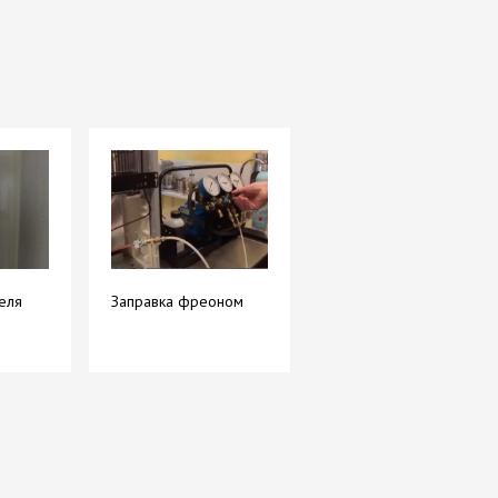
еля
Заправка фреоном
Ремонт платы