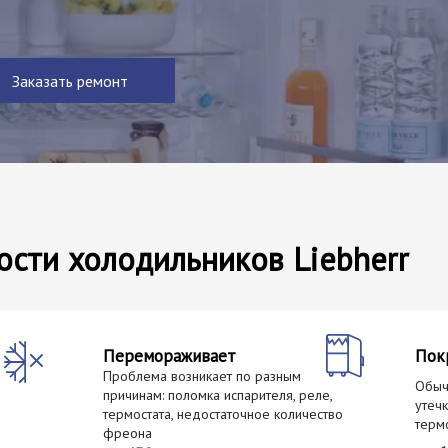
Заказать ремонт
ости холодильников Liebherr
Перемораживает
Пок
Проблема возникает по разным
й
Обыч
причинам: поломка испарителя, реле,
утеч
термостата, недостаточное количество
терм
фреона