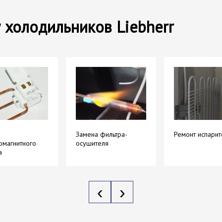
 холодильников Liebherr
а
Замена фильтра-
Ремонт испарит
омагнитного
осушителя
а
‹
›