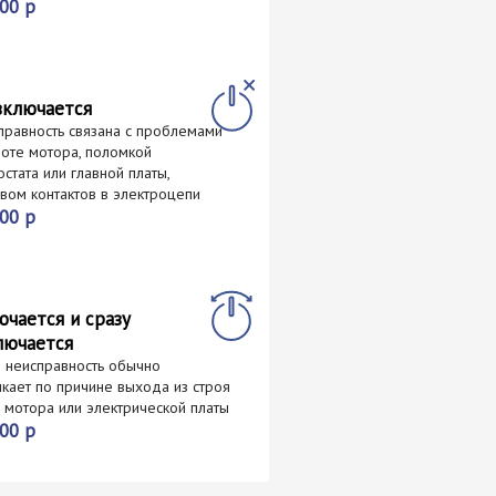
00 р
включается
правность связана с проблемами
боте мотора, поломкой
стата или главной платы,
вом контактов в электроцепи
00 р
ючается и сразу
лючается
я неисправность обычно
икает по причине выхода из строя
 мотора или электрической платы
00 р