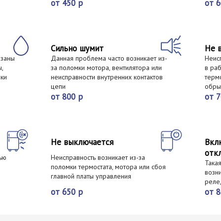
от 450 р
от 6
Сильно шумит
Не 
язаны
Данная проблема часто возникает из-
Неис
,
за поломки мотора, вентилятора или
в ра
ки
неисправности внутренних контактов
термо
цепи
обры
от 800 р
от 7
Не выключается
Вкл
отк
ью
Неисправность возникает из-за
Така
поломки термостата, мотора или сбоя
возн
главной платы управления
реле,
от 650 р
от 8